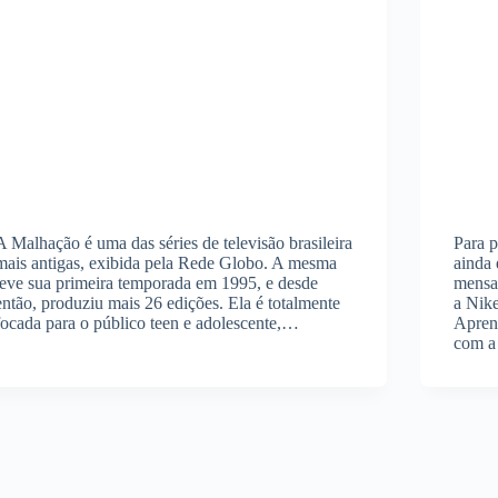
A Malhação é uma das séries de televisão brasileira
Para p
mais antigas, exibida pela Rede Globo. A mesma
ainda
teve sua primeira temporada em 1995, e desde
mensal
então, produziu mais 26 edições. Ela é totalmente
a Nike
focada para o público teen e adolescente,…
Aprend
com a