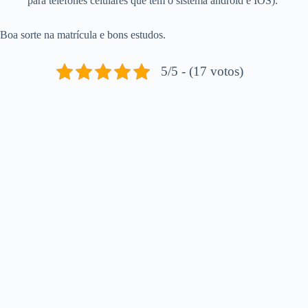
para telefones celulares que tem o sistema android e IOS).
Boa sorte na matrícula e bons estudos.
5/5 - (17 votos)