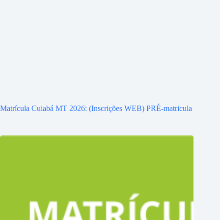
Matrícula Cuiabá MT 2026: (Inscrições WEB) PRÉ-matricula