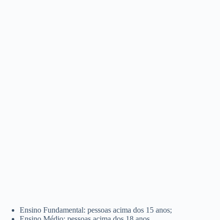
Ensino Fundamental: pessoas acima dos 15 anos;
Ensino Médio: pessoas acima dos 18 anos.